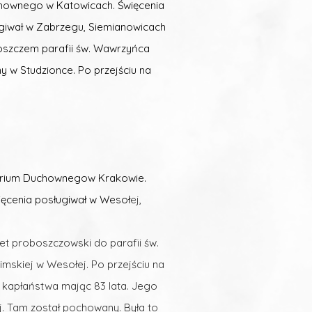
uchownego w Katowicach. Święcenia
ugiwał w Zabrzegu, Siemianowicach
boszczem parafii św. Wawrzyńca
y w Studzionce. Po przejściu na
inarium Duchownego
w Krakowie.
więcenia posługiwał w Wesoł
ej,
et proboszczowski do parafii św.
timskiej w Wesołej. Po przejściu na
u kapłaństwa mając 83 lata. Jego
j. Tam został pochowany. Była to