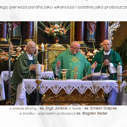
ego pierwsza parafia jako wikariusza i ostatnia jako proboszcza
z prawej strony -
ks. Eryk Jurecki
, z lewej -
ks. Ernest Grajcke
,
w środku - poprzedni proboszcz
ks. Bogdan Reder