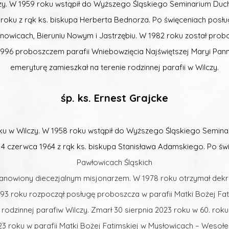
ilczy. W 1959 roku wstąpił do Wyższego Śląskiego Seminarium D
 roku z rąk ks. biskupa Herberta Bednorza. Po święceniach posł
hanowicach, Bieruniu Nowym i Jastrzęb
iu. W 1982 roku został pro
1996 proboszczem parafii Wniebowzięcia Najświętszej Maryi Pann
emeryturę zamieszkał na terenie rodzinnej parafii w Wilczy.
śp. ks. Ernest Grajcke
 roku w Wilczy. W 1958 roku wstąpił do Wyższego Śląskiego Sem
 14 czerwca 1964 z rąk ks. biskupa Stanisława Adamskiego. Po ś
Pawłowicach Śląskich
stanowiony diecezjalnym misjonarzem. W 1978 roku otrzymał dekr
93 roku rozpoczął posługę
proboszcza
w parafii Matki Bożej Fa
rodzinnej parafi
w Wilczy
.
Zmarł 30 sierpnia 2023 roku w 60. rok
23 roku w parafii Matki Bożej Fatimskiej w Mysłowicach – Wesołe