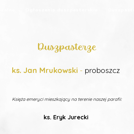
szalne
Ogłoszenia duszpasterskie
Duszpast
Duszpasterze
ks. Jan Mrukowski
-
proboszcz
Księża emeryci mieszkający na terenie naszej parafii:
ks. Eryk Jurecki